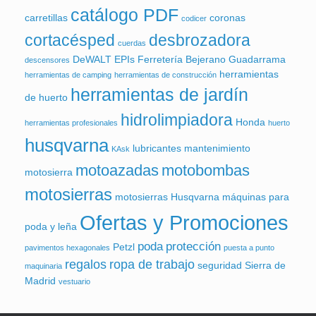
catálogo PDF
carretillas
coronas
codicer
cortacésped
desbrozadora
cuerdas
DeWALT
EPIs
Ferretería Bejerano
Guadarrama
descensores
herramientas
herramientas de camping
herramientas de construcción
herramientas de jardín
de huerto
hidrolimpiadora
Honda
herramientas profesionales
huerto
husqvarna
lubricantes
mantenimiento
KAsk
motoazadas
motobombas
motosierra
motosierras
motosierras Husqvarna
máquinas para
Ofertas y Promociones
poda y leña
poda
protección
Petzl
pavimentos hexagonales
puesta a punto
regalos
ropa de trabajo
seguridad
Sierra de
maquinaria
Madrid
vestuario