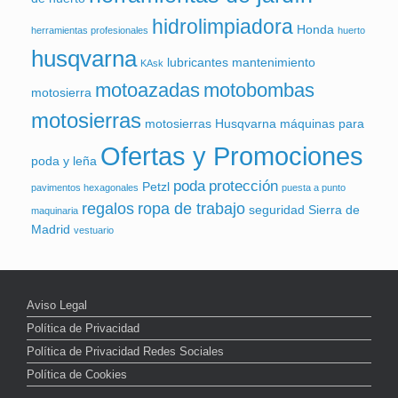
hidrolimpiadora
Honda
herramientas profesionales
huerto
husqvarna
lubricantes
mantenimiento
KAsk
motoazadas
motobombas
motosierra
motosierras
motosierras Husqvarna
máquinas para
Ofertas y Promociones
poda y leña
poda
protección
Petzl
pavimentos hexagonales
puesta a punto
regalos
ropa de trabajo
seguridad
Sierra de
maquinaria
Madrid
vestuario
Aviso Legal
Política de Privacidad
Política de Privacidad Redes Sociales
Política de Cookies