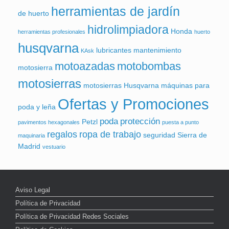
herramientas de jardín
de huerto
hidrolimpiadora
Honda
herramientas profesionales
huerto
husqvarna
lubricantes
mantenimiento
KAsk
motoazadas
motobombas
motosierra
motosierras
motosierras Husqvarna
máquinas para
Ofertas y Promociones
poda y leña
poda
protección
Petzl
pavimentos hexagonales
puesta a punto
regalos
ropa de trabajo
seguridad
Sierra de
maquinaria
Madrid
vestuario
Aviso Legal
Política de Privacidad
Política de Privacidad Redes Sociales