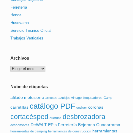
Ferretería
Honda
Husqvarna
Servicio Técnico Oficial
Trabajos Verticales
Archivos
Archivos
Nube de etiquetas
afilado motosierra
arneses
azulejos vintage
bloqueadores
Camp
catálogo PDF
carretillas
coronas
codicer
cortacésped
desbrozadora
cuerdas
DeWALT
EPIs
Ferretería Bejerano
Guadarrama
descensores
herramientas
herramientas de camping
herramientas de construcción