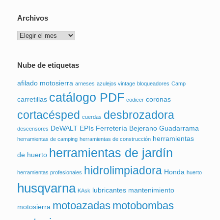
Archivos
Archivos
Nube de etiquetas
afilado motosierra
arneses
azulejos vintage
bloqueadores
Camp
catálogo PDF
carretillas
coronas
codicer
cortacésped
desbrozadora
cuerdas
DeWALT
EPIs
Ferretería Bejerano
Guadarrama
descensores
herramientas
herramientas de camping
herramientas de construcción
herramientas de jardín
de huerto
hidrolimpiadora
Honda
herramientas profesionales
huerto
husqvarna
lubricantes
mantenimiento
KAsk
motoazadas
motobombas
motosierra