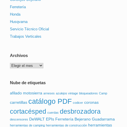
Ferretería
Honda
Husqvarna
Servicio Técnico Oficial
Trabajos Verticales
Archivos
Archivos
Nube de etiquetas
afilado motosierra
arneses
azulejos vintage
bloqueadores
Camp
catálogo PDF
carretillas
coronas
codicer
cortacésped
desbrozadora
cuerdas
DeWALT
EPIs
Ferretería Bejerano
Guadarrama
descensores
herramientas
herramientas de camping
herramientas de construcción