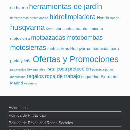
herramientas de jardín
de huerto
hidrolimpiadora
Honda
herramientas profesionales
huerto
husqvarna
lubricantes
mantenimiento
KAsk
motoazadas
motobombas
motosierra
motosierras
motosierras Husqvarna
máquinas para
Ofertas y Promociones
poda y leña
poda
protección
Petzl
pavimentos hexagonales
puesta a punto
regalos
ropa de trabajo
seguridad
Sierra de
maquinaria
Madrid
vestuario
Aviso Legal
Política de Privacidad
Política de Privacidad Redes Sociales