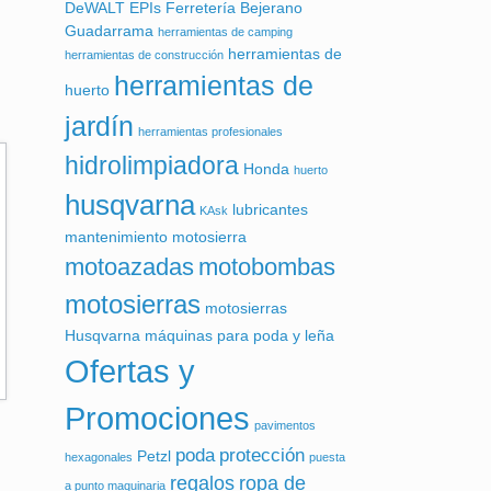
DeWALT
EPIs
Ferretería Bejerano
Guadarrama
herramientas de camping
herramientas de
herramientas de construcción
herramientas de
huerto
jardín
herramientas profesionales
hidrolimpiadora
Honda
huerto
husqvarna
lubricantes
KAsk
mantenimiento motosierra
motoazadas
motobombas
motosierras
motosierras
Husqvarna
máquinas para poda y leña
Ofertas y
Promociones
pavimentos
poda
protección
Petzl
hexagonales
puesta
regalos
ropa de
a punto maquinaria