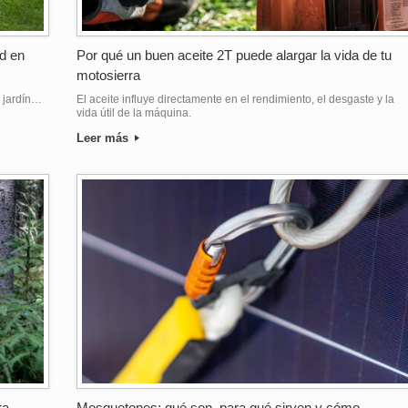
d en
Por qué un buen aceite 2T puede alargar la vida de tu
motosierra
e jardín…
El aceite influye directamente en el rendimiento, el desgaste y la
vida útil de la máquina.
Leer más
ra
Mosquetones: qué son, para qué sirven y cómo