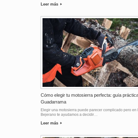
Leer más
Cómo elegir tu motosierra perfecta: guía práctic
Guadarrama
Elegir una motosierra puede parecer complicado pero en 
Bejerano te ayudamos a decidir…
Leer más