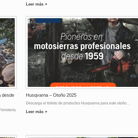
Leer más
a desde
Husqvarna – Otoño 2025
Descarga el folleto de productos Husqvarna para este otoño…
Ferretería
Leer más