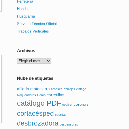
Ferretería
Honda
Husqvarna
Servicio Técnico Oficial
Trabajos Verticales
Archivos
Archivos
Nube de etiquetas
afilado motosierra
arneses
azulejos vintage
carretillas
bloqueadores
Camp
catálogo PDF
coronas
codicer
cortacésped
cuerdas
desbrozadora
descensores