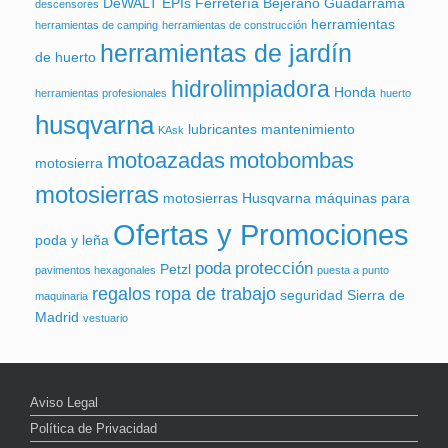
DeWALT
EPIs
Ferretería Bejerano
Guadarrama
descensores
herramientas
herramientas de camping
herramientas de construcción
herramientas de jardín
de huerto
hidrolimpiadora
Honda
herramientas profesionales
huerto
husqvarna
lubricantes
mantenimiento
KAsk
motoazadas
motobombas
motosierra
motosierras
motosierras Husqvarna
máquinas para
Ofertas y Promociones
poda y leña
poda
protección
Petzl
pavimentos hexagonales
puesta a punto
regalos
ropa de trabajo
seguridad
Sierra de
maquinaria
Madrid
vestuario
Aviso Legal
Política de Privacidad