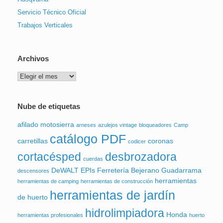
Servicio Técnico Oficial
Trabajos Verticales
Archivos
Archivos
Nube de etiquetas
afilado motosierra
arneses
azulejos vintage
bloqueadores
Camp
catálogo PDF
carretillas
coronas
codicer
cortacésped
desbrozadora
cuerdas
DeWALT
EPIs
Ferretería Bejerano
Guadarrama
descensores
herramientas
herramientas de camping
herramientas de construcción
herramientas de jardín
de huerto
hidrolimpiadora
Honda
herramientas profesionales
huerto