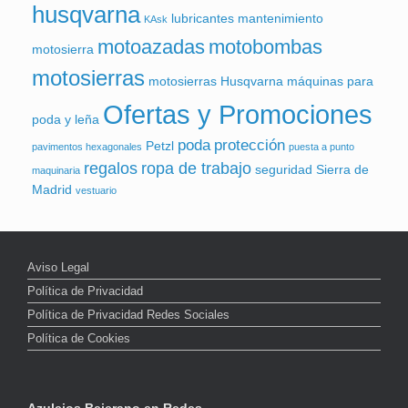
husqvarna
lubricantes
mantenimiento
KAsk
motoazadas
motobombas
motosierra
motosierras
motosierras Husqvarna
máquinas para
Ofertas y Promociones
poda y leña
poda
protección
Petzl
pavimentos hexagonales
puesta a punto
regalos
ropa de trabajo
seguridad
Sierra de
maquinaria
Madrid
vestuario
Aviso Legal
Política de Privacidad
Política de Privacidad Redes Sociales
Política de Cookies