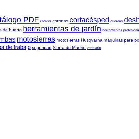
tálogo PDF
cortacésped
desb
coronas
codicer
cuerdas
herramientas de jardín
s de huerto
herramientas profesiona
motosierras
mbas
motosierras Husqvarna
máquinas para po
pa de trabajo
seguridad
Sierra de Madrid
vestuario