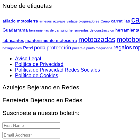
Nube de etiquetas
ca
afilado motosierra
carretillas
arneses
azulejos vintage
bloqueadores
Camp
Guadarrama
herramienta
herramientas de camping
herramientas de construcción
motoazadas
motobo
lubricantes
mantenimiento motosierra
regalos
ro
poda
protección
Petzl
hexagonales
puesta a punto maquinaria
Aviso Legal
Política de Privacidad
Política de Privacidad Redes Sociales
Política de Cookies
Azulejos Bejerano en Redes
Ferretería Bejerano en Redes
Suscribete a nuestro boletín: