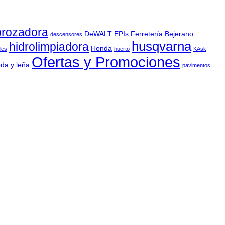
rozadora
DeWALT
EPIs
Ferretería Bejerano
descensores
husqvarna
hidrolimpiadora
Honda
les
huerto
KAsk
Ofertas y Promociones
da y leña
pavimentos