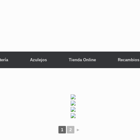
tería
Azulejos
Tienda Online
Recambios
1
2
►