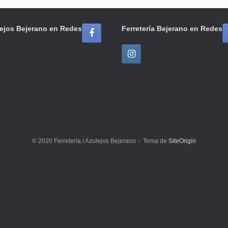
ejos Bejerano en Redes
Ferretería Bejerano en Redes
© 2020 Ferretería / Azulejos Bejerano
Tema de
SiteOrigin