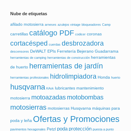
Nube de etiquetas
afilado motosierra
arneses
azulejos vintage
bloqueadores
Camp
catálogo PDF
carretillas
coronas
codicer
cortacésped
desbrozadora
cuerdas
DeWALT
EPIs
Ferretería Bejerano
Guadarrama
descensores
herramientas
herramientas de camping
herramientas de construcción
herramientas de jardín
de huerto
hidrolimpiadora
Honda
herramientas profesionales
huerto
husqvarna
lubricantes
mantenimiento
KAsk
motoazadas
motobombas
motosierra
motosierras
motosierras Husqvarna
máquinas para
Ofertas y Promociones
poda y leña
poda
protección
Petzl
pavimentos hexagonales
puesta a punto