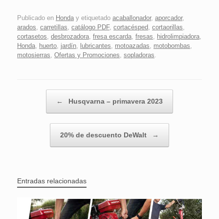
Publicado en
Honda
y etiquetado
acaballonador
,
aporcador
,
arados
,
carretillas
,
catálogo PDF
,
cortacésped
,
cortaorillas
,
cortasetos
,
desbrozadora
,
fresa escarda
,
fresas
,
hidrolimpiadora
,
Honda
,
huerto
,
jardín
,
lubricantes
,
motoazadas
,
motobombas
,
motosierras
,
Ofertas y Promociones
,
sopladoras
.
Navegador de artículos
←
Husqvarna – primavera 2023
20% de descuento DeWalt
→
Entradas relacionadas