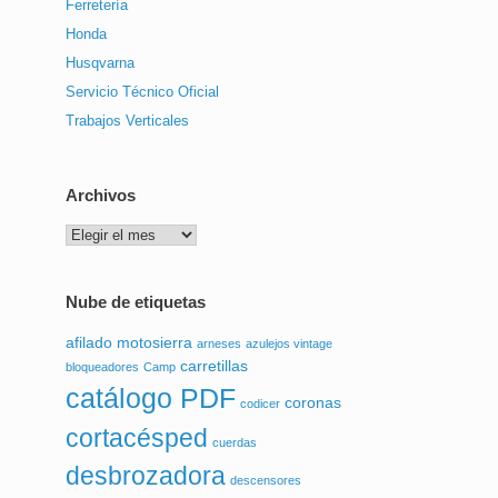
Ferretería
Honda
Husqvarna
Servicio Técnico Oficial
Trabajos Verticales
Archivos
Archivos
Nube de etiquetas
afilado motosierra
arneses
azulejos vintage
carretillas
bloqueadores
Camp
catálogo PDF
coronas
codicer
cortacésped
cuerdas
desbrozadora
descensores