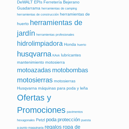
DeWALT
EPIs
Ferretería Bejerano
Guadarrama
herramientas de camping
herramientas de
herramientas de construcción
herramientas de
huerto
jardín
herramientas profesionales
hidrolimpiadora
Honda
huerto
husqvarna
lubricantes
KAsk
mantenimiento motosierra
motoazadas
motobombas
motosierras
motosierras
Husqvarna
máquinas para poda y leña
Ofertas y
Promociones
pavimentos
poda
protección
Petzl
hexagonales
puesta
regalos
ropa de
a punto maquinaria