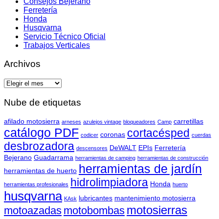
Consejos Bejerano
Ferretería
Honda
Husqvarna
Servicio Técnico Oficial
Trabajos Verticales
Archivos
Archivos
Nube de etiquetas
afilado motosierra
carretillas
arneses
azulejos vintage
bloqueadores
Camp
catálogo PDF
cortacésped
coronas
codicer
cuerdas
desbrozadora
DeWALT
EPIs
Ferretería
descensores
Bejerano
Guadarrama
herramientas de camping
herramientas de construcción
herramientas de jardín
herramientas de huerto
hidrolimpiadora
Honda
herramientas profesionales
huerto
husqvarna
lubricantes
mantenimiento motosierra
KAsk
motosierras
motoazadas
motobombas