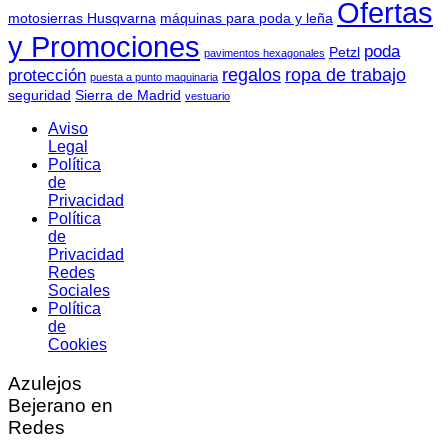
Ofertas
motosierras Husqvarna
máquinas para poda y leña
y Promociones
poda
Petzl
pavimentos hexagonales
regalos
ropa de trabajo
protección
puesta a punto maquinaria
seguridad
Sierra de Madrid
vestuario
Aviso
Legal
Política
de
Privacidad
Política
de
Privacidad
Redes
Sociales
Política
de
Cookies
Azulejos
Bejerano en
Redes