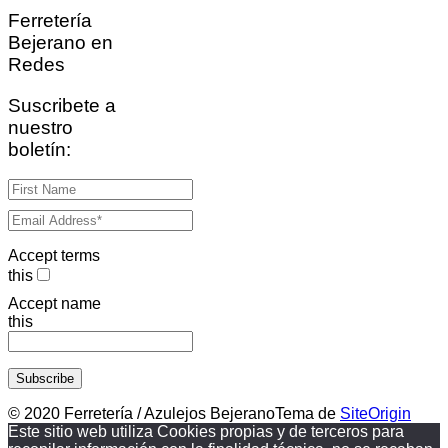
Ferretería
Bejerano en
Redes
Suscribete a
nuestro
boletín:
Accept terms
this
Accept name
this
© 2020 Ferretería / Azulejos Bejerano
Tema de
SiteOrigin
Este sitio web utiliza Cookies propias y de terceros para