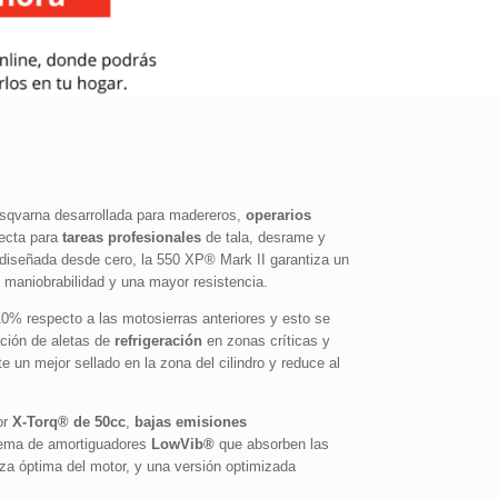
sqvarna desarrollada para madereros,
operarios
fecta para
tareas profesionales
de tala, desrame y
diseñada desde cero, la 550 XP® Mark II garantiza un
 maniobrabilidad y una mayor resistencia.
0% respecto a las motosierras anteriores y esto se
ación de aletas de
refrigeración
en zonas críticas y
e un mejor sellado en la zona del cilindro y reduce al
or
X-Torq® de 50cc
,
bajas emisiones
tema de amortiguadores
LowVib®
que absorben las
za óptima del motor, y una versión optimizada