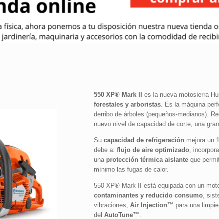
550 XP® Mark II
es la nueva motosierra Hu
forestales y arboristas
. Es la máquina per
derribo de árboles (pequeños-medianos). Re
nuevo nivel de capacidad de corte, una gran
Su
capacidad de refrigeración
mejora un 1
debe a:
flujo de aire optimizado
, incorpor
una
protección térmica aislante
que permit
mínimo las fugas de calor.
550 XP® Mark II está equipada con un mot
contaminantes y reducido consumo
, sis
vibraciones,
Air Injection™
para una limpie
del
AutoTune™
.