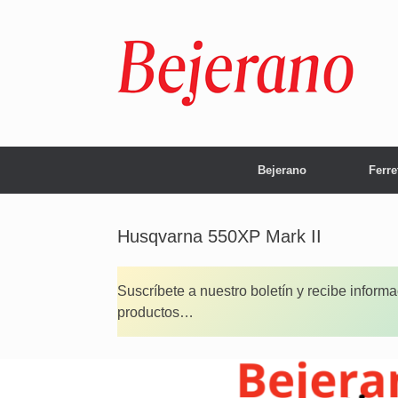
Saltar
al
contenido
Bejerano
Ferre
Husqvarna 550XP Mark II
Suscríbete a nuestro boletín y recibe inform
productos…