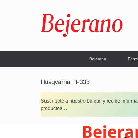
Saltar
al
contenido
Bejerano
Ferre
Husqvarna TF338
Suscríbete a nuestro boletín y recibe inform
productos…