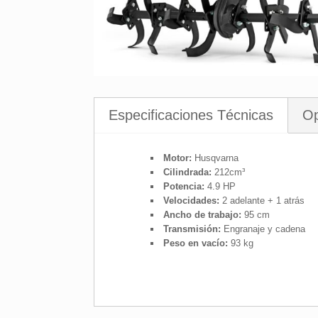
Especificaciones Técnicas
Op
Motor:
Husqvarna
Cilindrada:
212cm³
Potencia:
4.9 HP
Velocidades:
2 adelante + 1 atrás
Ancho de trabajo:
95 cm
Transmisión:
Engranaje y cadena
Peso en vacío:
93 kg