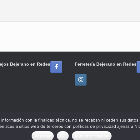
ejos Bejerano en Redes
Ferretería Bejerano en Redes
ar información con la finalidad técnica, no se recaban ni ceden sus dato
 enlaces a sitios web de terceros con políticas de privacidad ajenas
© 2020 Ferretería / Azulejos Bejerano
Tema de
SiteOrigin
Aceptar
No
Más Información