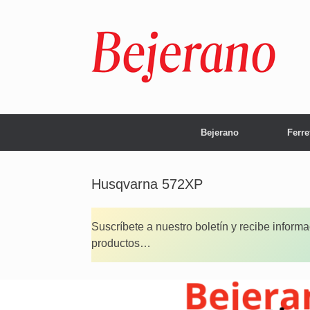
Saltar
al
contenido
Bejerano
Ferre
Husqvarna 572XP
Suscríbete a nuestro boletín y recibe inform
productos…