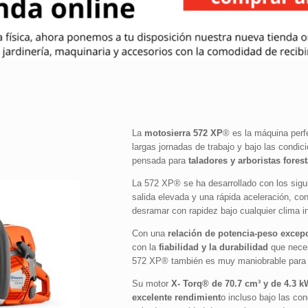
La
motosierra 572 XP
® es la máquina perf
largas jornadas de trabajo y bajo las condi
pensada para
taladores y arboristas
forest
La 572 XP® se ha desarrollado con los sigu
salida elevada y una rápida aceleración, conv
desramar con rapidez bajo cualquier clima 
Con una
relación de potencia-peso excep
con la
fiabilidad y la durabilidad
que necesi
572 XP® también es muy maniobrable para fa
Su motor
X- Torq® de 70.7 cm³ y de 4.3 k
excelente rendimient
o incluso bajo las c