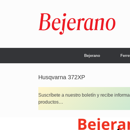
Saltar
al
contenido
Bejerano
Ferre
Husqvarna 372XP
Suscríbete a nuestro boletín y recibe inform
productos…