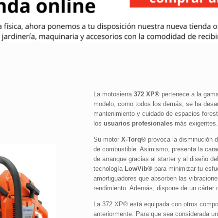
La motosierra
372 XP®
pertenece a la gama
modelo, como todos los demás, se ha desarrol
mantenimiento y cuidado de espacios fores
los
usuarios profesionales
más exigentes.
Su motor
X-Torq®
provoca la disminución d
de combustible. Asimismo, presenta la cara
de arranque gracias al starter y al diseño d
tecnología
LowVib®
para minimizar tu esfu
amortiguadores que absorben las vibracion
rendimiento. Además, dispone de un cárter 
La 372 XP® está equipada con otros compon
anteriormente. Para que sea considerada 