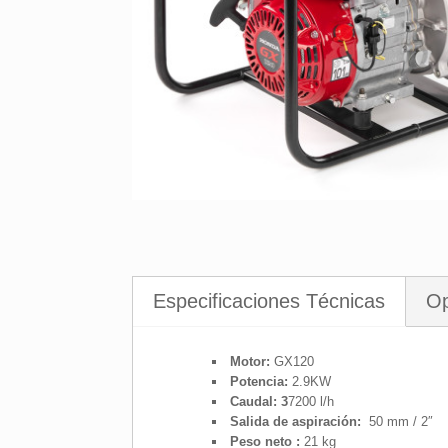
Especificaciones Técnicas
Op
Motor
:
GX120
Potencia:
2.9KW
Caudal
: 3
7200 l/h
Salida de aspiración:
50 mm / 2″
Peso neto
:
21 kg