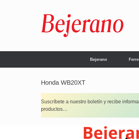
Saltar
al
contenido
Bejerano
Ferre
Honda WB20XT
Suscríbete a nuestro boletín y recibe inform
productos…