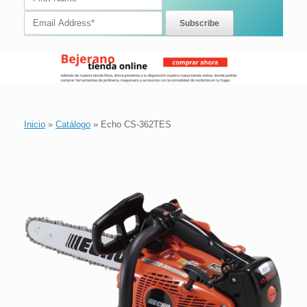
Inicio
»
Catálogo
»
Echo CS-362TES