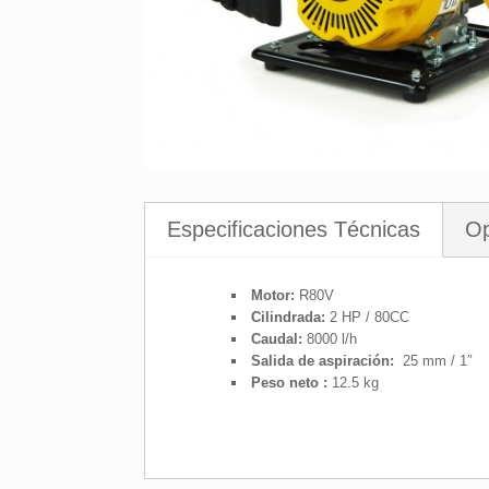
Especificaciones Técnicas
Op
Motor
:
R80V
Cilindrada
:
2 HP / 80CC
Caudal
:
8000 l/h
Salida de aspiración:
25 mm / 1″
Peso neto
:
12.5 kg