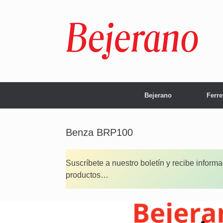
Saltar
al
contenido
Bejerano
Ferre
Benza BRP100
Suscríbete a nuestro boletín y recibe inform
productos…