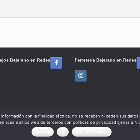
ejos Bejerano en Redes
Ferretería Bejerano en Redes
ar información con la finalidad técnica, no se recaban ni ceden sus dato
 enlaces a sitios web de terceros con políticas de privacidad ajenas
© 2020 Ferretería / Azulejos Bejerano
Tema de
SiteOrigin
Aceptar
No
Más Información