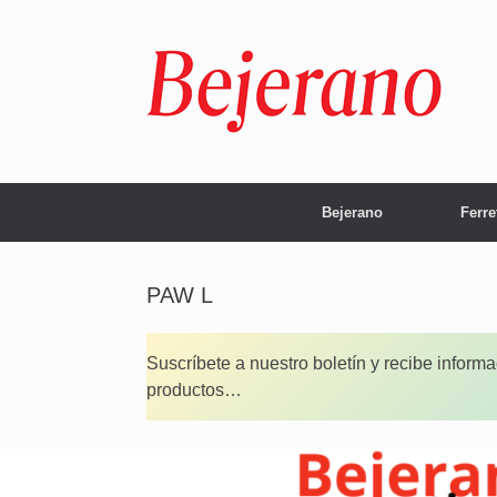
Saltar
al
contenido
Bejerano
Ferre
PAW L
Suscríbete a nuestro boletín y recibe inform
productos…