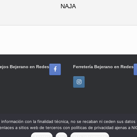
NAJA
ejos Bejerano en Redes
Ferretería Bejerano en Redes
ar información con la finalidad técnica, no se recaban ni ceden sus dato
 enlaces a sitios web de terceros con políticas de privacidad ajenas
© 2020 Ferretería / Azulejos Bejerano
Tema de
SiteOrigin
Aceptar
No
Más Información