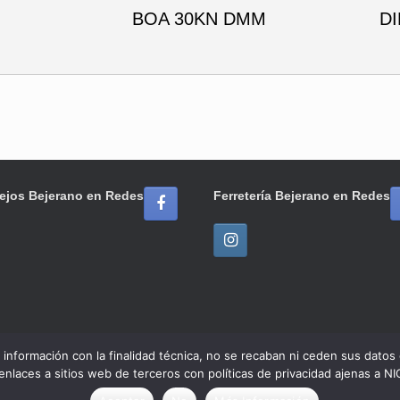
BOA 30KN DMM
D
ejos Bejerano en Redes
Ferretería Bejerano en Redes
ar información con la finalidad técnica, no se recaban ni ceden sus dato
 enlaces a sitios web de terceros con políticas de privacidad ajenas
© 2020 Ferretería / Azulejos Bejerano
Tema de
SiteOrigin