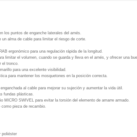
en los puntos de enganche laterales del arnés.
n alma de cable para limitar el riesgo de corte.
B ergonómico para una regulación rápida de la longitud.
a limitar el volumen, cuando se guarda y lleva en el arnés, y ofrecer una bu
 el tronco.
rillo para una excelente visibilidad.
tica para mantener los mosquetones en la posición correcta.
nganchada al cable para mejorar su sujeción y aumentar la vida útil.
as fundas plásticas.
torio MICRO SWIVEL para evitar la torsión del elemento de amarre armado.
e como pieza de recambio.
 poliéster