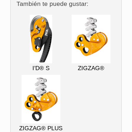
También te puede gustar:
I’D® S
ZIGZAG®
ZIGZAG® PLUS